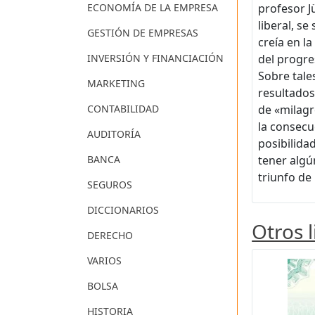
profesor J
ECONOMÍA DE LA EMPRESA
liberal, s
GESTIÓN DE EMPRESAS
creía en l
del progr
INVERSIÓN Y FINANCIACIÓN
Sobre tale
MARKETING
resultados
de «milagr
CONTABILIDAD
la consecu
AUDITORÍA
posibilida
tener algú
BANCA
triunfo de
SEGUROS
DICCIONARIOS
Otros 
DERECHO
VARIOS
BOLSA
HISTORIA