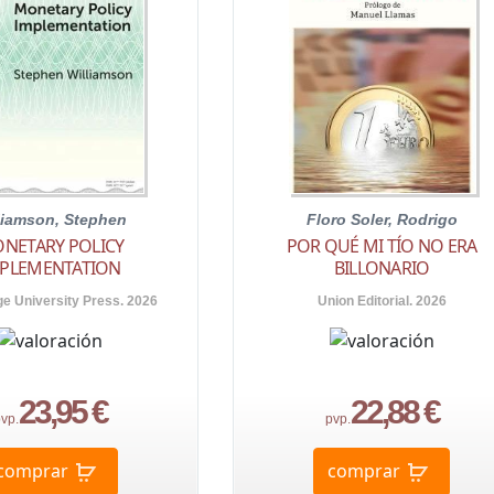
liamson, Stephen
Floro Soler, Rodrigo
NETARY POLICY
POR QUÉ MI TÍO NO ERA
PLEMENTATION
BILLONARIO
e University Press. 2026
Union Editorial. 2026
23,95 €
22,88 €
vp.
pvp.
comprar
comprar