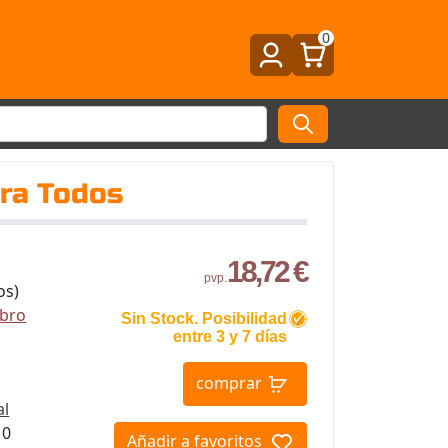
0
ara Todos
18,72 €
pvp.
os)
ibro
Sin Stock. Posibilidad
entre 3 y 7 días
comprar
al
10
Añadir a favoritos