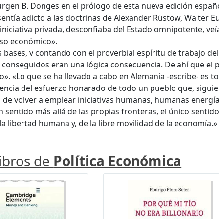
ürgen B. Donges en el prólogo de esta nueva edición españ
e sentía adicto a las doctrinas de Alexander Rüstow, Walter 
a iniciativa privada, desconfiaba del Estado omnipotente, ve
eso económico».
s bases, v contando con el proverbial espíritu de trabajo de
 conseguidos eran una lógica consecuencia. De ahí que el 
o». «Lo que se ha llevado a cabo en Alemania -escribe- es to
encia del esfuerzo honarado de todo un pueblo que, siguien
d de volver a emplear iniciativas humanas, humanas energía
n sentido más allá de las propias fronteras, el único senti
 la libertad humana y, de la libre movilidad de la economía.»
libros de
Política Económica