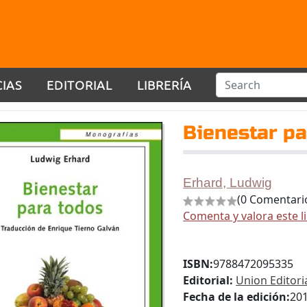
CIAS
EDITORIAL
LIBRERÍA
Bienestar p
Erhard, Ludwig
(0 Comentari
Comenta y valora este l
ISBN:
9788472095335
Editorial:
Union Editori
Fecha de la edición:
20