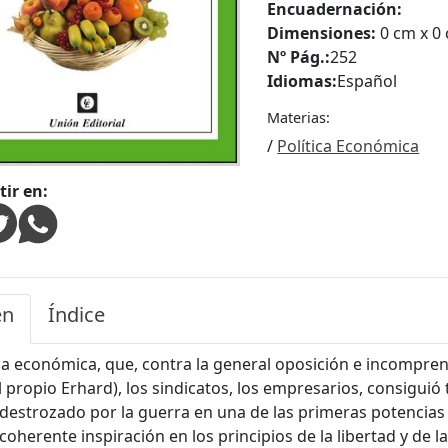
Encuadernación:
Dimensiones:
0 cm x 0
Nº Pág.:
252
Idiomas:
Español
Materias:
/
Política Económica
ir en:
en
Índice
ica económica, que, contra la general oposición e incomprensi
l propio Erhard), los sindicatos, los empresarios, consigui
destrozado por la guerra en una de las primeras potencias
 coherente inspiración en los principios de la libertad y de