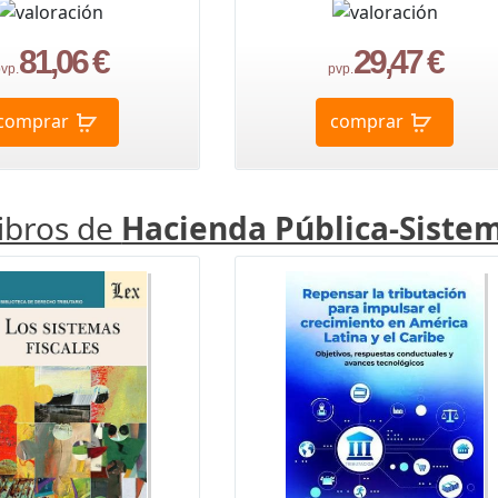
81,06 €
29,47 €
vp.
pvp.
comprar
comprar
libros de
Hacienda Pública-Sistem