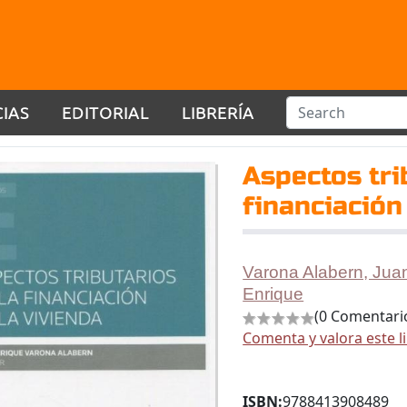
CIAS
EDITORIAL
LIBRERÍA
Aspectos tri
financiación
Varona Alabern, Jua
Enrique
(0 Comentari
Comenta y valora este l
ISBN:
9788413908489