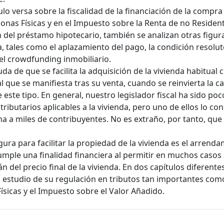
ulo versa sobre la fiscalidad de la financiación de la compr
sonas Físicas y en el Impuesto sobre la Renta de no Resident
n del préstamo hipotecario, también se analizan otras figur
a, tales como el aplazamiento del pago, la condición resolut
el crowdfunding inmobiliario.
da de que se facilita la adquisición de la vivienda habitual 
l que se manifiesta tras su venta, cuando se reinvierta la 
e este tipo. En general, nuestro legislador fiscal ha sido po
 tributarios aplicables a la vivienda, pero uno de ellos lo c
a a miles de contribuyentes. No es extraño, por tanto, que
figura para facilitar la propiedad de la vivienda es el arre
mple una finalidad financiera al permitir en muchos casos
n del precio final de la vivienda. En dos capítulos diferen
 estudio de su regulación en tributos tan importantes como
ísicas y el Impuesto sobre el Valor Añadido.