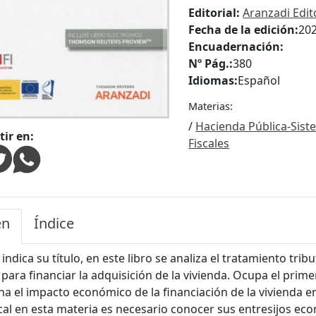
Editorial:
Aranzadi Edit
Fecha de la edición:
20
Encuadernación:
Nº Pág.:
380
Idiomas:
Español
Materias:
/
Hacienda Pública-Sist
ir en:
Fiscales
en
Índice
indica su título, en este libro se analiza el tratamiento tribu
 para financiar la adquisición de la vivienda. Ocupa el prim
a el impacto económico de la financiación de la vivienda e
iscal en esta materia es necesario conocer sus entresijos eco