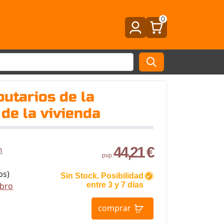
0
butarios de la
 de la vivienda
44,21 €
n
pvp.
os)
Sin Stock. Posibilidad
ibro
entre 3 y 7 días
comprar