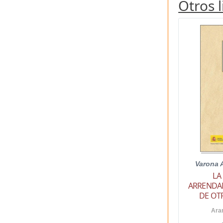
Otros 
Varona 
LA
ARRENDAM
DE OT
Aran