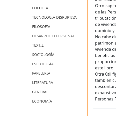
Otro capít
POLITICA
de las Per
TECNOLOGIA DISRUPTIVA
tributació
de viviend
FILOSOFIA
dominio y 
DESARROLLO PERSONAL
No cabe du
patrimonia
TEXTIL
vivienda d
SOCIOLOGÍA
beneficios
proporcion
PSICOLOGÍA
este libro.
PAPELERIA
Otra útil 
también cu
LITERATURA
descontará
GENERAL
exhaustivo
Personas F
ECONOMÍA