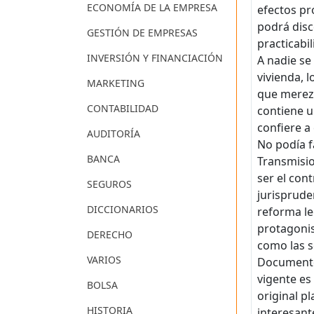
ECONOMÍA DE LA EMPRESA
efectos pr
podrá disc
GESTIÓN DE EMPRESAS
practicabi
INVERSIÓN Y FINANCIACIÓN
A nadie se
vivienda, 
MARKETING
que merezc
CONTABILIDAD
contiene u
confiere a
AUDITORÍA
No podía f
BANCA
Transmisio
ser el con
SEGUROS
jurisprude
DICCIONARIOS
reforma le
protagonis
DERECHO
como las s
VARIOS
Documento
vigente es
BOLSA
original p
HISTORIA
interesant