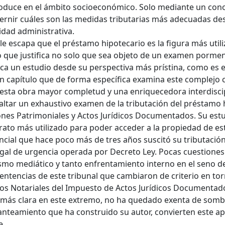
oduce en el ámbito socioeconómico. Solo mediante un cono
ernir cuáles son las medidas tributarias más adecuadas desde
lidad administrativa.
 le escapa que el préstamo hipotecario es la figura más util
lo que justifica no solo que sea objeto de un examen pormen
a un estudio desde su perspectiva más prístina, como es el D
n capítulo que de forma específica examina este complejo con
 esta obra mayor completud y una enriquecedora interdisci
altar un exhaustivo examen de la tributación del préstamo 
nes Patrimoniales y Actos Jurídicos Documentados. Su estu
trato más utilizado para poder acceder a la propiedad de e
ncial que hace poco más de tres años suscitó su tributació
gal de urgencia operada por Decreto Ley. Pocas cuestiones 
mo mediático y tanto enfrentamiento interno en el seno de
entencias de este tribunal que cambiaron de criterio en tor
s Notariales del Impuesto de Actos Jurídicos Documentad
 más clara en este extremo, no ha quedado exenta de sombr
lanteamiento que ha construido su autor, convierten este 
e.