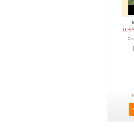
B
LOS 
Ole
p