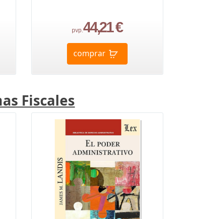
44,21 €
pvp.
comprar
as Fiscales