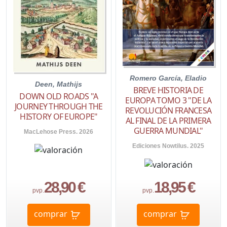
Romero García, Eladio
Deen, Mathijs
BREVE HISTORIA DE
DOWN OLD ROADS "A
EUROPA TOMO 3 "DE LA
JOURNEY THROUGH THE
REVOLUCIÓN FRANCESA
HISTORY OF EUROPE"
AL FINAL DE LA PRIMERA
GUERRA MUNDIAL"
MacLehose Press. 2026
Ediciones Nowtilus. 2025
28,90 €
18,95 €
pvp.
pvp.
comprar
comprar