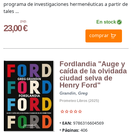
programa de investigaciones hermenéuticas a partir de
tales ...
pvp.
En stock
23,00 €
comprar
Fordlandia "Auge y
caída de la olvidada
ciudad selva de
Henry Ford"
Grandin, Greg
Prometeo Libros (2025)
EAN:
9786316604569
Páginas:
406