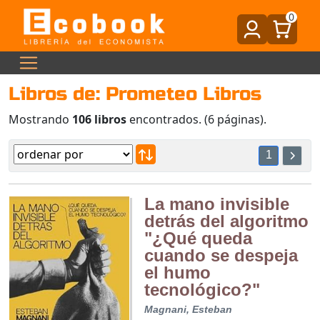
0
Libros de: Prometeo Libros
Mostrando
106 libros
encontrados. (6 páginas).
1
La mano invisible
detrás del algoritmo
"¿Qué queda
cuando se despeja
el humo
tecnológico?"
Magnani, Esteban