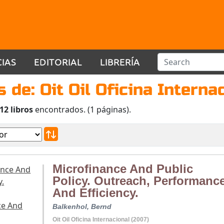
CIAS
EDITORIAL
LIBRERÍA
s de: Oit Oil Oficina Interna
12 libros
encontrados. (1 páginas).
Microfinance And Public
Policy. Outreach, Performanc
And Efficiency.
Balkenhol, Bernd
Oit Oil Oficina Internacional (2007)