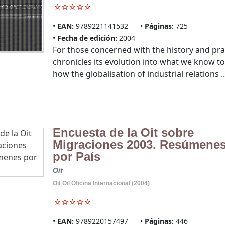
EAN:
9789221141532
Páginas:
725
Fecha de edición:
2004
For those concerned with the history and pract
chronicles its evolution into what we know tod
how the globalisation of industrial relations ..
Encuesta de la Oit sobre
Migraciones 2003. Resúmene
por País
Oit
Oit Oil Oficina Internacional (2004)
EAN:
9789220157497
Páginas:
446