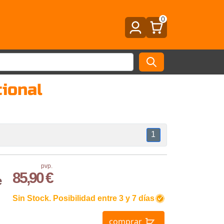
0
cional
1
pvp.
85,90 €
e
Sin Stock. Posibilidad entre 3 y 7 días
comprar