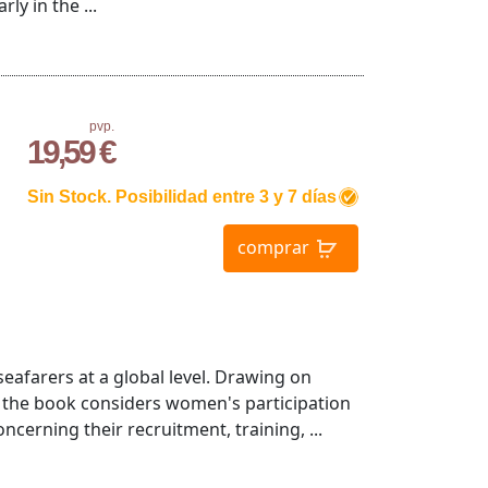
ly in the ...
pvp.
19,59 €
Sin Stock. Posibilidad entre 3 y 7 días
comprar
farers at a global level. Drawing on
 the book considers women's participation
ncerning their recruitment, training, ...