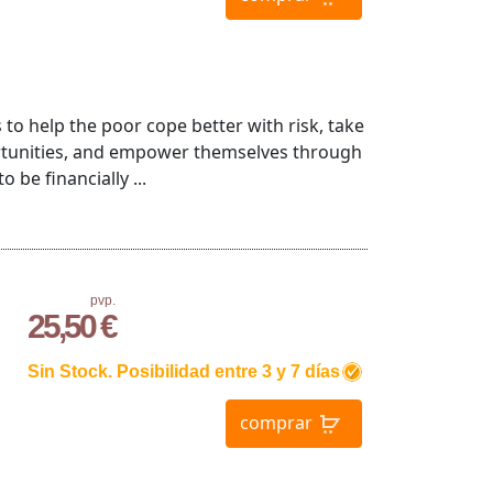
s to help the poor cope better with risk, take
rtunities, and empower themselves through
 be financially ...
pvp.
25,50 €
Sin Stock. Posibilidad entre 3 y 7 días
comprar