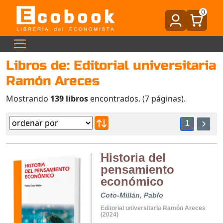
0
Libros de: Editorial universitaria
Ramón Areces
Mostrando
139 libros
encontrados. (7 páginas).
1
Historia del
pensamiento
económico
Coto-Millán, Pablo
Editorial universitaria Ramón Areces
(2024)