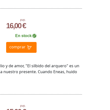
pvp.
16,00 €
En stock
comprar
io y de amor, "El silbido del arquero" es un
ina nuestro presente. Cuando Eneas, huido
pvp.