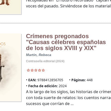
recopiladas en "El futuro recordado" captan 
voces del pasado. Sirviéndose de los materiale
Crímenes pregonados
"Causas célebres españolas
de los siglos XVIII y XIX"
Martín, Rebeca
Contraseña editorial (2024)
EAN:
9788412856705
Páginas:
448
Fecha de edición:
2024
A lo largo de los siglos, las historias de crí
con toda suerte de relatos: los cuentos narrad
sucesos que corrían de ...