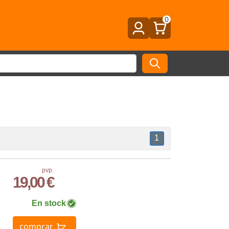
0
1
pvp.
19,00 €
En stock
comprar