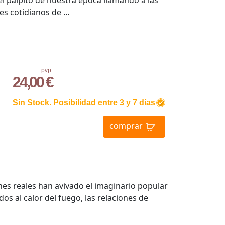
el pálpito de nuestra época llamando a las
s cotidianos de ...
pvp.
24,00 €
Sin Stock. Posibilidad entre 3 y 7 días
comprar
menes reales han avivado el imaginario popular
os al calor del fuego, las relaciones de