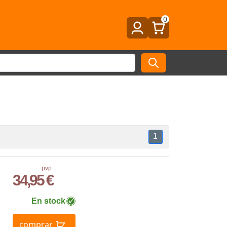
0
1
pvp.
34,95 €
En stock
comprar