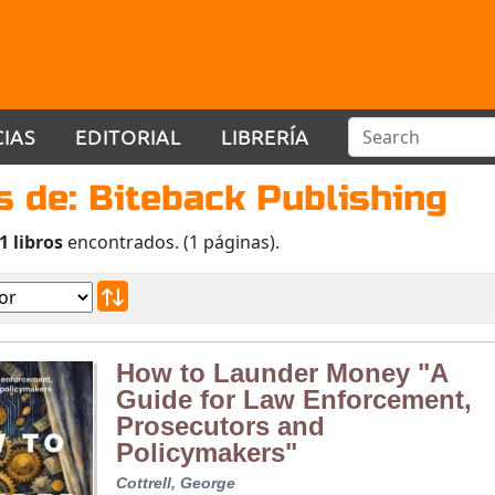
CIAS
EDITORIAL
LIBRERÍA
s de: Biteback Publishing
1 libros
encontrados. (1 páginas).
How to Launder Money "A
Guide for Law Enforcement,
Prosecutors and
Policymakers"
Cottrell, George