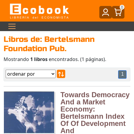
0
Libros de: Bertelsmann
Foundation Pub.
Mostrando
1 libros
encontrados. (1 páginas).
1
Towards Democracy
And a Market
Economy:
Bertelsmann Index
Of Of Development
And