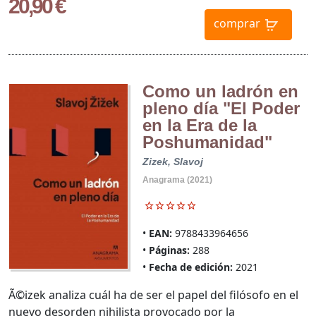
20,90 €
comprar
Como un ladrón en
pleno día "El Poder
en la Era de la
Poshumanidad"
Zizek, Slavoj
Anagrama (2021)
EAN:
9788433964656
Páginas:
288
Fecha de edición:
2021
Ã©izek analiza cuál ha de ser el papel del filósofo en el
nuevo desorden nihilista provocado por la