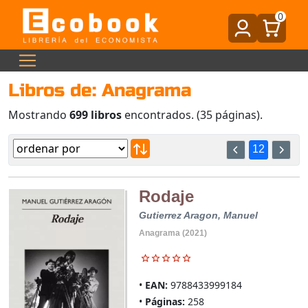
0
Libros de: Anagrama
Mostrando
699 libros
encontrados. (35 páginas).
12
Rodaje
Gutierrez Aragon, Manuel
Anagrama (2021)
EAN:
9788433999184
Páginas:
258