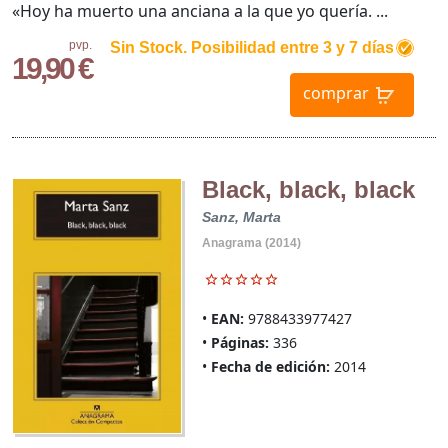
«Hoy ha muerto una anciana a la que yo quería. ...
pvp.
Sin Stock. Posibilidad entre 3 y 7 días
19,90 €
comprar
Black, black, black
Sanz, Marta
Anagrama (2014)
EAN:
9788433977427
Páginas:
336
Fecha de edición:
2014