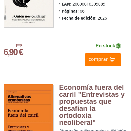
EAN:
20000010305885
Páginas:
66
Fecha de edición:
2026
pvp.
En stock
6,90 €
comprar
Economía fuera del
carril "Entrevistas y
propuestas que
desafían la
ortodoxia
neoliberal"
Alternativas Económicas. Edición