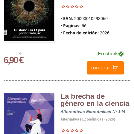
EAN:
20000010298060
Páginas:
66
Fecha de edición:
2026
pvp.
En stock
6,90 €
comprar
La brecha de
género en la ciencia
Alternativas Económicas Nº 144
Alternativas Económicas (2026)