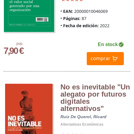
EAN:
20000010046069
Páginas:
87
Fecha de edición:
2022
pvp.
En stock
7,90 €
comprar
No es inevitable "Un
alegato por futuros
digitales
alternativos"
Ruiz De Querol, Ricard
Alternativas Económicas