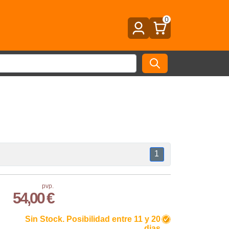
0
1
pvp.
54,00 €
Sin Stock. Posibilidad entre 11 y 20
dias