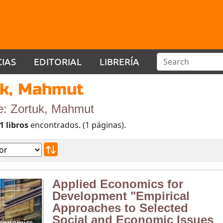
CIAS
EDITORIAL
LIBRERÍA
uk, Mahmut
e: Zortuk, Mahmut
1 libros
encontrados. (1 páginas).
Applied Economics for
Development "Empirical
Approaches to Selected
Social and Economic Issues