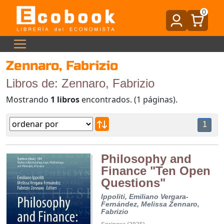
0
Zennaro, Fabrizio
Libros de: Zennaro, Fabrizio
Mostrando
1 libros
encontrados. (1 páginas).
1
Philosophy and
Finance "Ten Open
Questions"
Ippoliti, Emiliano
Vergara-
Fernández, Melissa
Zennaro,
Fabrizio