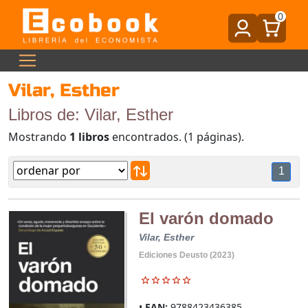
0
Vilar, Esther
Libros de: Vilar, Esther
Mostrando
1 libros
encontrados. (1 páginas).
1
El varón domado
Vilar, Esther
Ediciones Deusto (2023)
EAN:
9788423436385