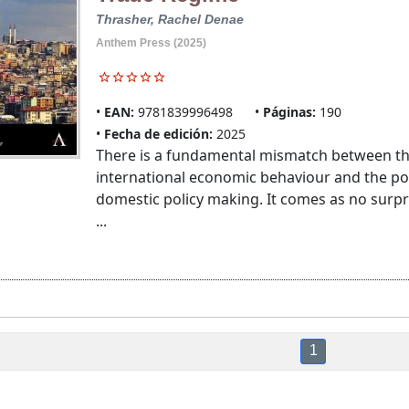
Thrasher, Rachel Denae
Anthem Press (2025)
EAN:
9781839996498
Páginas:
190
Fecha de edición:
2025
There is a fundamental mismatch between the
international economic behaviour and the pol
domestic policy making. It comes as no surpris
...
1