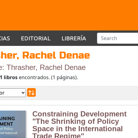
CIAS
EDITORIAL
LIBRERÍA
her, Rachel Denae
e: Thrasher, Rachel Denae
1 libros
encontrados. (1 páginas).
Constraining Development
"The Shrinking of Policy
Space in the International
Trade Regime"