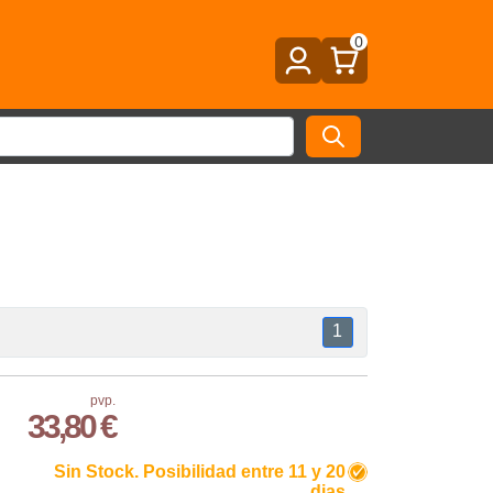
0
1
pvp.
33,80 €
Sin Stock. Posibilidad entre 11 y 20
dias