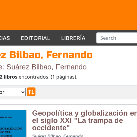
CIAS
EDITORIAL
LIBRERÍA
z Bilbao, Fernando
e: Suárez Bilbao, Fernando
2 libros
encontrados. (1 páginas).
Geopolítica y globalización e
el siglo XXI "La trampa de
occidente"
Suárez Bilbao, Fernando