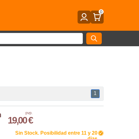
0
1
n
pvp.
19,00 €
Sin Stock. Posibilidad entre 11 y 20
dias