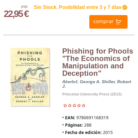
pvp.
Sin Stock. Posibilidad entre 3 y 7 días
22,95 €
comprar
Phishing for Phools
"The Economics of
Manipulation and
Deception"
Akerlof, George A.
Shiller, Robert
J.
Princeton University Press (2015)
EAN:
9780691168319
Páginas:
288
Fecha de edición:
2015