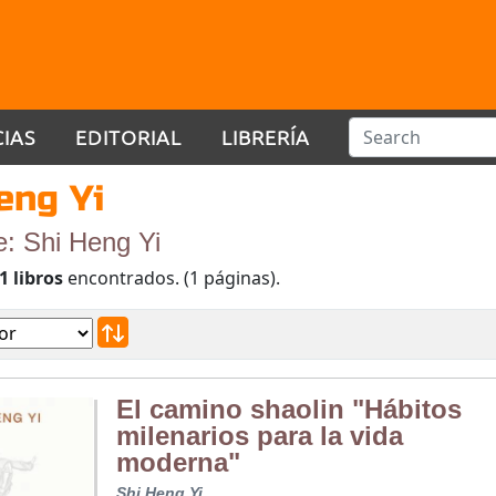
CIAS
EDITORIAL
LIBRERÍA
eng Yi
e: Shi Heng Yi
1 libros
encontrados. (1 páginas).
El camino shaolin "Hábitos
milenarios para la vida
moderna"
Shi Heng Yi