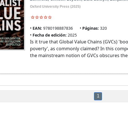
Oxford University Press (2025)
EAN:
9780198887836
Páginas:
320
Fecha de edición:
2025
Is it true that Global Value Chains (GVCs) 'bo
poverty', as commonly claimed? In this com
the mainstream notion of GVCs obscures their
1