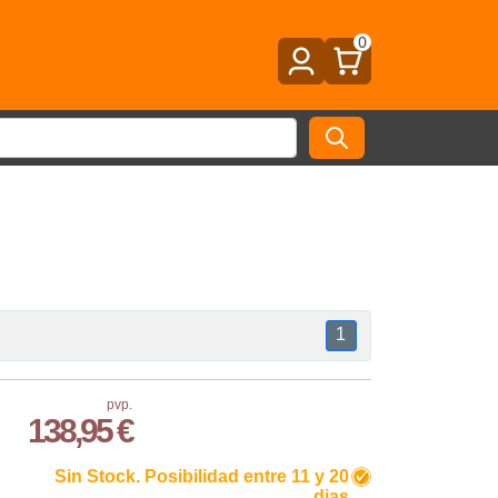
0
1
pvp.
138,95 €
Sin Stock. Posibilidad entre 11 y 20
n
dias