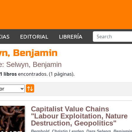
CIAS
EDITORIAL
LIBRERÍA
n, Benjamin
e: Selwyn, Benjamin
1 libros
encontrados. (1 páginas).
Capitalist Value Chains
"Labour Exploitation, Nature
Destruction, Geopolitics"
Bernhold, Christin
Leyden, Dara
Selwyn, Benjami