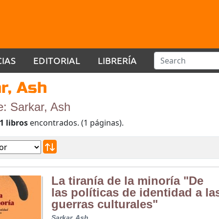
CIAS
EDITORIAL
LIBRERÍA
r, Ash
e: Sarkar, Ash
1 libros
encontrados. (1 páginas).
La tiranía de la minoría "De
las políticas de identidad a la
guerras culturales"
Sarkar, Ash