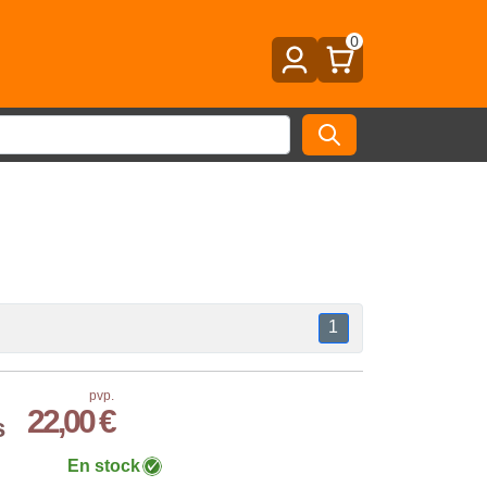
0
1
pvp.
22,00 €
s
En stock