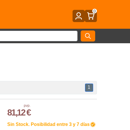
0
1
pvp.
81,12 €
Sin Stock. Posibilidad entre 3 y 7 días