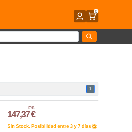
0
1
pvp.
147,37 €
Sin Stock. Posibilidad entre 3 y 7 días