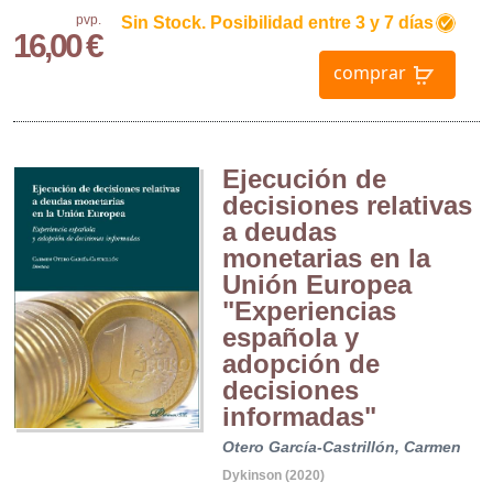
pvp.
Sin Stock. Posibilidad entre 3 y 7 días
16,00 €
comprar
Ejecución de
decisiones relativas
a deudas
monetarias en la
Unión Europea
"Experiencias
española y
adopción de
decisiones
informadas"
Otero García-Castrillón, Carmen
Dykinson (2020)