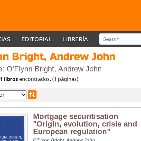
CIAS
EDITORIAL
LIBRERÍA
nn Bright, Andrew John
e: O'Flynn Bright, Andrew John
1 libros
encontrados. (1 páginas).
Mortgage securitisation
"Origin, evolution, crisis and
European regulation"
O'Flynn Bright, Andrew John