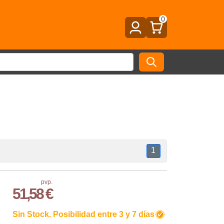
0
1
pvp.
51,58 €
Sin Stock. Posibilidad entre 3 y 7 días