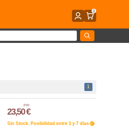
0
1
pvp.
23,50 €
,
Sin Stock. Posibilidad entre 3 y 7 días