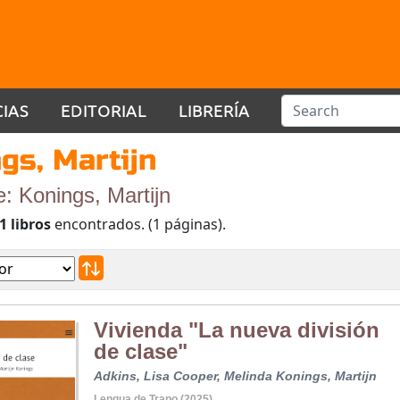
CIAS
EDITORIAL
LIBRERÍA
gs, Martijn
e: Konings, Martijn
1 libros
encontrados. (1 páginas).
Vivienda "La nueva división
de clase"
Adkins, Lisa
Cooper, Melinda
Konings, Martijn
Lengua de Trapo (2025)