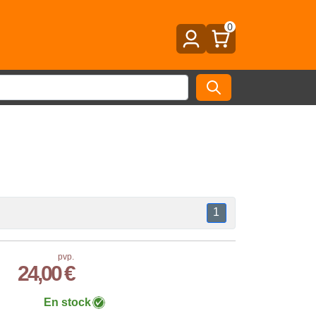
0
1
pvp.
24,00 €
En stock