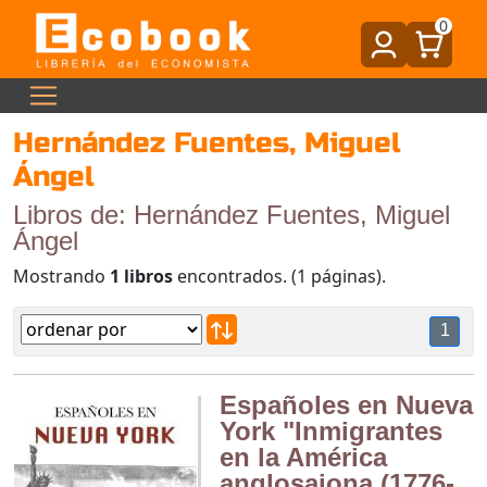
0
Hernández Fuentes, Miguel
Ángel
Libros de: Hernández Fuentes, Miguel
Ángel
Mostrando
1 libros
encontrados. (1 páginas).
1
Españoles en Nueva
York "Inmigrantes
en la América
anglosajona (1776-