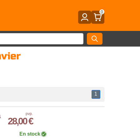
0
vier
1
a
pvp.
28,00 €
En stock