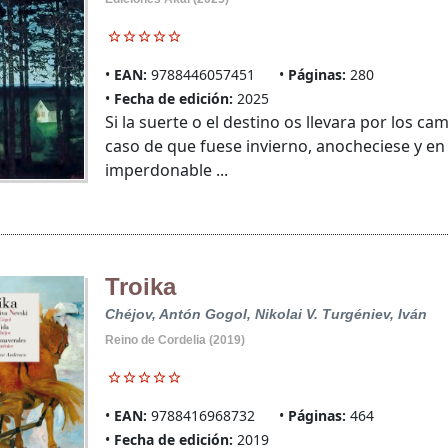
EAN:
9788446057451
Páginas:
280
Fecha de edición:
2025
Si la suerte o el destino os llevara por los 
caso de que fuese invierno, anocheciese y en el 
imperdonable ...
Troika
Chéjov, Antón
Gogol, Nikolai V.
Turgéniev, Iván
Reino de Cordelia (2019)
EAN:
9788416968732
Páginas:
464
Fecha de edición:
2019