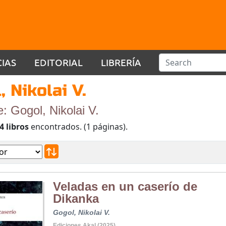
CIAS
EDITORIAL
LIBRERÍA
, Nikolai V.
e: Gogol, Nikolai V.
4 libros
encontrados. (1 páginas).
Veladas en un caserío de
Dikanka
Gogol, Nikolai V.
Ediciones Akal (2025)