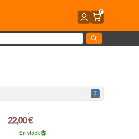
0
1
pvp.
22,00 €
En stock