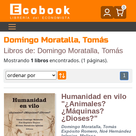
0
Domingo Moratalla, Tomás
Libros de: Domingo Moratalla, Tomás
Mostrando
1 libros
encontrados. (1 páginas).
1
Humanidad en vilo
"¿Animales?
¿Máquinas?
¿Dioses?"
Domingo Moratalla, Tomás
Expósito Romero, Noé
Hernández
Iglesias, Melissa