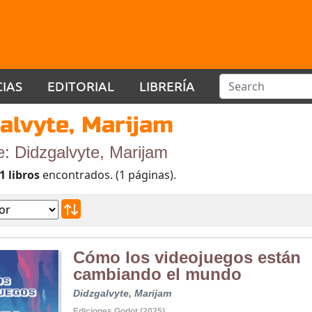
CIAS
EDITORIAL
LIBRERÍA
alvyte, Marijam
e: Didzgalvyte, Marijam
1 libros
encontrados. (1 páginas).
Cómo los videojuegos están
cambiando el mundo
Didzgalvyte, Marijam
Ediciones Godot (2025)