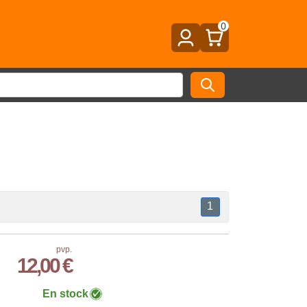
0
1
pvp.
12,00 €
En stock