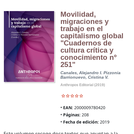
Movilidad,
migraciones y
trabajo en el
capitalismo global
"Cuadernos de
cultura crítica y
conocimiento nº
251"
Canales, Alejandro I.
Pizzonia
Barrionuevo, Cristina V.
Anthropos Editorial (2019)
EAN:
2000009780420
Páginas:
208
Fecha de edición:
2019
Este volumen recoge doce textos que apuntan a la