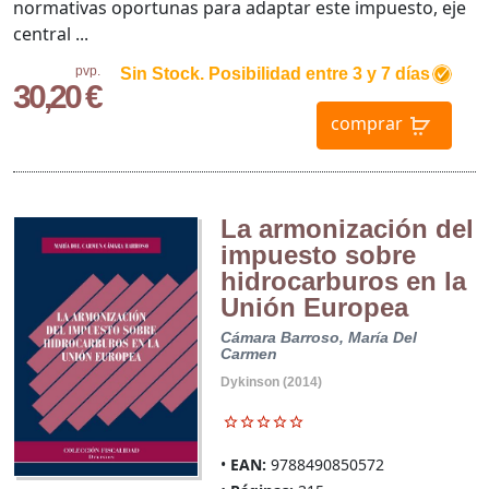
normativas oportunas para adaptar este impuesto, eje
central ...
pvp.
Sin Stock. Posibilidad entre 3 y 7 días
30,20 €
comprar
La armonización del
impuesto sobre
hidrocarburos en la
Unión Europea
Cámara Barroso, María Del
Carmen
Dykinson (2014)
EAN:
9788490850572