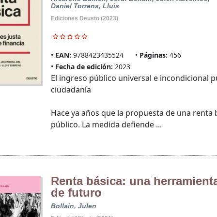
Daniel
Torrens, Lluis
Ediciones Deusto (2023)
EAN:
9788423435524
Páginas:
456
Fecha de edición:
2023
El ingreso público universal e incondicional 
ciudadanía
Hace ya años que la propuesta de una renta b
público. La medida defiende ...
Renta básica: una herramient
de futuro
Bollain, Julen