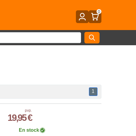
0
1
pvp.
19,95 €
En stock