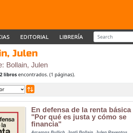
CIAS
EDITORIAL
LIBRERÍA
in, Julen
e: Bollain, Julen
2 libros
encontrados. (1 páginas).
En defensa de la renta básica
"Por qué es justa y cómo se
financia"
Arcarons Bullich, Jordi
Bollain, Julen
Raventos,