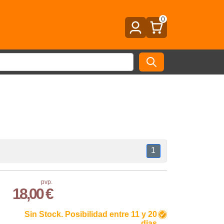
0
1
pvp.
18,00 €
Sin Stock. Posibilidad entre 11 y 20
dias