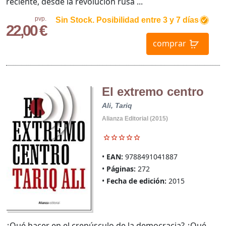
reciente, desde la revolución rusa ...
pvp.
Sin Stock. Posibilidad entre 3 y 7 días
22,00 €
comprar
El extremo centro
Ali, Tariq
Alianza Editorial (2015)
EAN:
9788491041887
Páginas:
272
Fecha de edición:
2015
¿Qué hacer en el crepúsculo de la democracia? ¿Qué