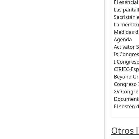
El esencial
Las pantal
Sacristán 
La memori
Medidas dr
Agenda
Activator 
IX Congre
I Congreso
CIRIEC-Esp
Beyond Gr
Congreso I
XV Congres
Documenta
El sostén d
Otros 