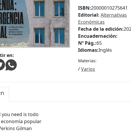
ISBN:
20000010275641
Editorial:
Alternativas
Económicas
Fecha de la edición:
20
Encuadernación:
Nº Pág.:
65
Idiomas:
Inglés
ir en:
Materias:
/
Varios
en
l you need is todo
 economía popular
Perkins Gilman