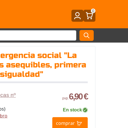
0
ergencia social "La
os asequibles, primera
esigualdad"
6,90 €
icas nº
pvp.
os)
En stock
ibro
comprar