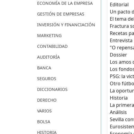
ECONOMÍA DE LA EMPRESA
Editorial
Un pacto d
GESTIÓN DE EMPRESAS
El tema de
INVERSIÓN Y FINANCIACIÓN
Fractura so
Recetas pa
MARKETING
Entrevista
CONTABILIDAD
"O repensa
Dossier
AUDITORÍA
Los amos d
BANCA
Los fondos
PSG: la vi
SEGUROS
Otro fútbo
DICCIONARIOS
La oportun
Historia
DERECHO
La primera
VARIOS
Análisis
Sevilla con
BOLSA
Eurosistem
HISTORIA
Economía s