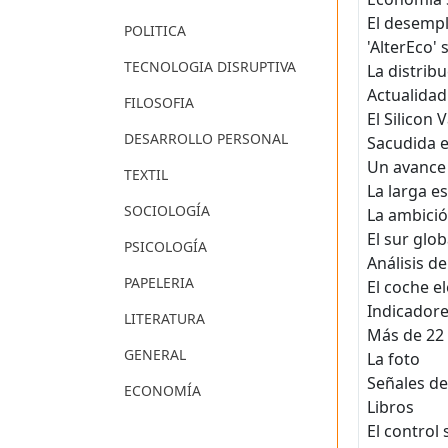
El desempl
POLITICA
'AlterEco'
TECNOLOGIA DISRUPTIVA
La distrib
Actualidad
FILOSOFIA
El Silicon 
DESARROLLO PERSONAL
Sacudida e
Un avance 
TEXTIL
La larga e
SOCIOLOGÍA
La ambició
El sur glo
PSICOLOGÍA
Análisis d
PAPELERIA
El coche el
Indicador
LITERATURA
Más de 22 
GENERAL
La foto
Señales d
ECONOMÍA
Libros
El control 