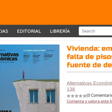
CIAS
EDITORIAL
LIBRERÍA
Vivienda: em
falta de pis
fuente de d
Alternativas Económ
138
(0 Comentari
Comenta y valora este l