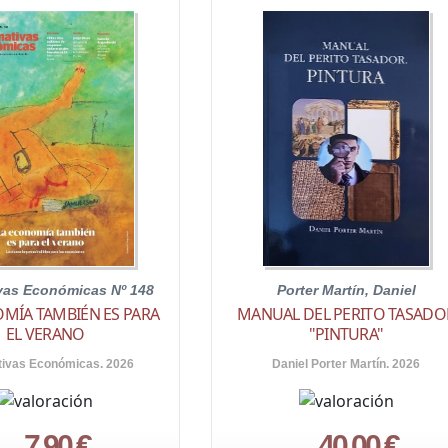
ivas Económicas Nº 148
Porter Martín, Daniel
MÍA TAMBIÉN ES PARA
MANUAL DEL PERITO TASADO
EL VERANO
"PINTURA"
tivas Económicas. 2026
Daniel Porter Martín. 2026
7,90 €
40,00 €