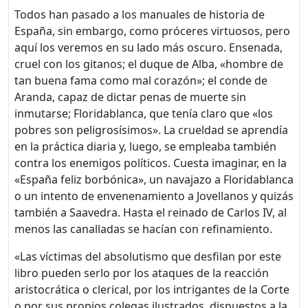
Todos han pasado a los manuales de historia de
España, sin embargo, como próceres virtuosos, pero
aquí los veremos en su lado más oscuro. Ensenada,
cruel con los gitanos; el duque de Alba, «hombre de
tan buena fama como mal corazón»; el conde de
Aranda, capaz de dictar penas de muerte sin
inmutarse; Floridablanca, que tenía claro que «los
pobres son peligrosísimos». La crueldad se aprendía
en la práctica diaria y, luego, se empleaba también
contra los enemigos políticos. Cuesta imaginar, en la
«España feliz borbónica», un navajazo a Floridablanca
o un intento de envenenamiento a Jovellanos y quizás
también a Saavedra. Hasta el reinado de Carlos IV, al
menos las canalladas se hacían con refinamiento.
«Las víctimas del absolutismo que desfilan por este
libro pueden serlo por los ataques de la reacción
aristocrática o clerical, por los intrigantes de la Corte
o por sus propios colegas ilustrados, dispuestos a la