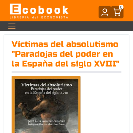
0
Víctimas del absolutismo
"Paradojas del poder en
la España del siglo XVIII"