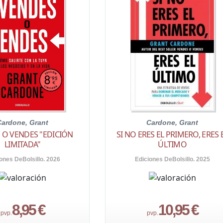
Cardone, Grant
Cardone, Grant
 O VENDES "EDICIÓN
SI NO ERES EL PRIMERO, ERES 
LIMITADA"
ÚLTIMO
ones DeBolsillo. 2026
Ediciones DeBolsillo. 2025
8,95 €
10,95 €
pvp.
pvp.