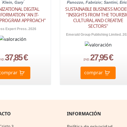
Klein, Gary
Panozzo, Fabrizio
;
Santini, Eri
IZATIONAL DIGITAL
SUSTAINABLE BUSINESS MODE
FORMATION "AN IT-
"INSIGHTS FROM THE TOURIS
 PROGRAM APPROACH"
CULTURAL AND CREATIVE
SECTORS"
ss Expert Press. 2026
Emerald Group Publishing Limited. 20
37,85 €
27,95 €
vp.
pvp.
comprar
comprar
ACTO
INFORMACIÓN
Cristo 3,
Política de privacidad