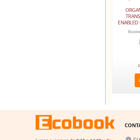
ORGAN
TRANS
ENABLED
Busine
p
CONT
C/ 