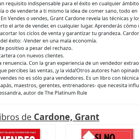
un requisito indispensable para el éxito en cualquier ámbit
a o de venderte a ti mismo la idea de comer sano, todo en 
 En Vendes o vendes, Grant Cardone revela las técnicas y 
to el arte de vender, en cualquier lugar. Aprenderás cómo m
 acortar los ciclos de venta y garantizar tu grandeza. Card
 del éxito: -Vender en una mala economía.
e positivo a pesar del rechazo.
 cartera con nuevos clientes.
la renuencia. Con la gran experiencia de un vendedor extra
ue percibes las ventas, ¡y la vida!Otros autores han opinad
vendes no es sólo para vendedores. Es un libro con técnica
apás, maestros, gerentes, entrenadores- que necesita influ
lessandra, autor de The Platinum Rule
libros de
Cardone, Grant