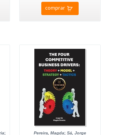
comprar
ria
;
Pereira, Magda
;
Sá, Jorge