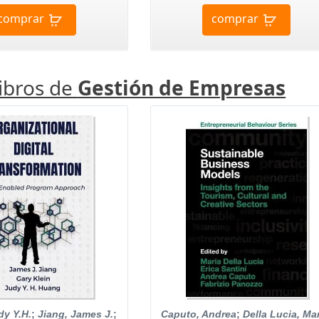
comprar
comprar
libros de
Gestión de Empresas
y Y.H.
;
Jiang, James J.
;
Caputo, Andrea
;
Della Lucia, Ma