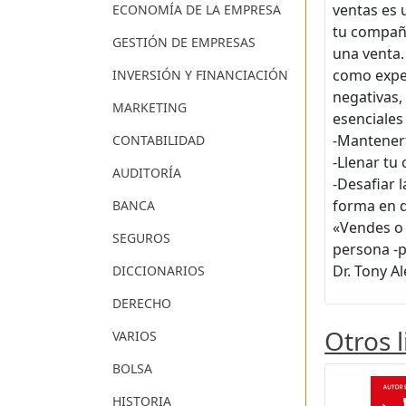
ventas es 
ECONOMÍA DE LA EMPRESA
tu compañí
GESTIÓN DE EMPRESAS
una venta.
como exper
INVERSIÓN Y FINANCIACIÓN
negativas,
MARKETING
esenciales
-Mantenert
CONTABILIDAD
-Llenar tu
AUDITORÍA
-Desafiar 
forma en q
BANCA
«Vendes o 
SEGUROS
persona -p
Dr. Tony A
DICCIONARIOS
DERECHO
Otros 
VARIOS
BOLSA
HISTORIA