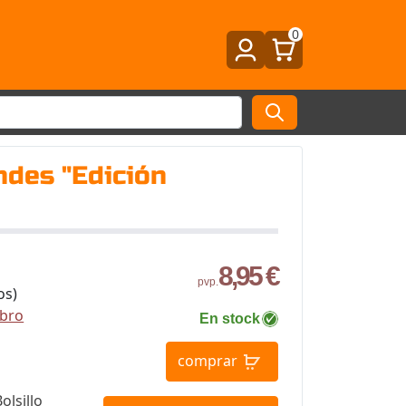
0
ndes "Edición
8,95 €
pvp.
os)
ibro
En stock
comprar
olsillo