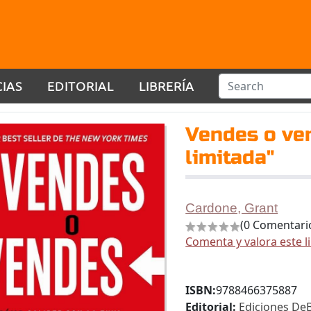
CIAS
EDITORIAL
LIBRERÍA
Vendes o ve
limitada"
Cardone, Grant
(0 Comentari
Comenta y valora este l
ISBN:
9788466375887
Editorial:
Ediciones DeB