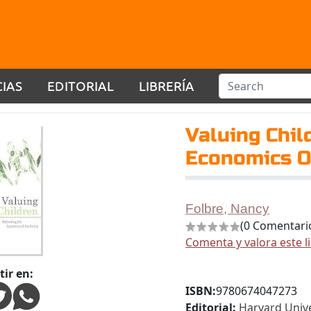
CIAS
EDITORIAL
LIBRERÍA
Valuing Chil
Economics O
Folbre, Nancy
(0 Comentari
Comenta y valora este l
ir en:
ISBN:
9780674047273
Editorial:
Harvard Unive