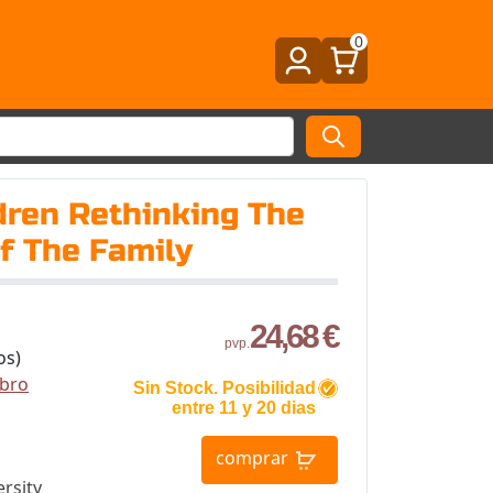
0
dren Rethinking The
f The Family
24,68 €
pvp.
os)
ibro
Sin Stock. Posibilidad
entre 11 y 20 dias
comprar
rsity