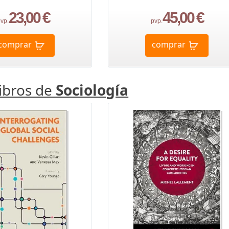
23,00 €
45,00 €
vp.
pvp.
comprar
comprar
libros de
Sociología