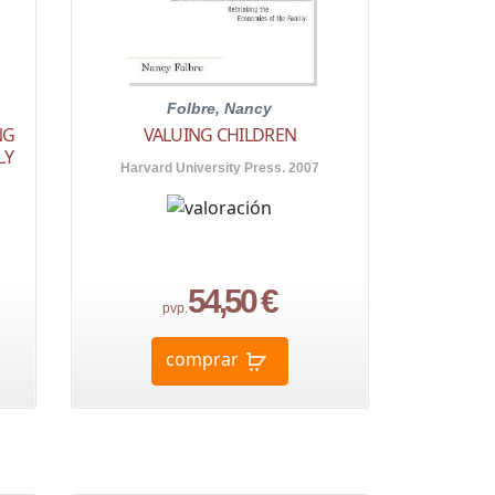
Folbre, Nancy
NG
VALUING CHILDREN
LY
Harvard University Press. 2007
54,50 €
pvp.
comprar