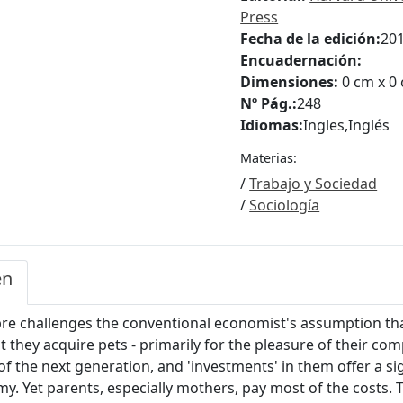
Press
Fecha de la edición:
20
Encuadernación:
Dimensiones:
0 cm x 0
Nº Pág.:
248
Idiomas:
Ingles
,
Inglés
Materias:
/
Trabajo y Sociedad
/
Sociología
en
re challenges the conventional economist's assumption tha
t they acquire pets - primarily for the pleasure of their 
of the next generation, and 'investments' in them offer a si
y. Yet parents, especially mothers, pay most of the costs. 