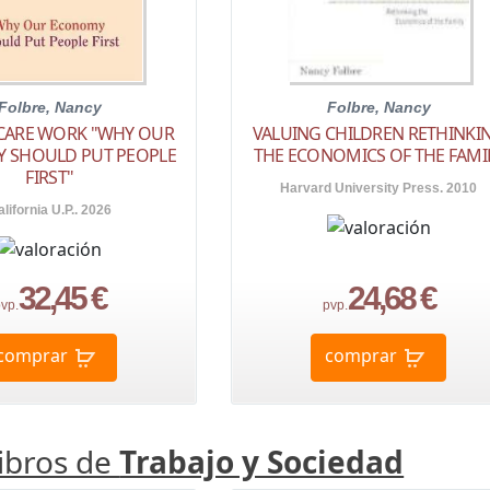
Folbre, Nancy
Folbre, Nancy
CARE WORK "WHY OUR
VALUING CHILDREN RETHINKI
 SHOULD PUT PEOPLE
THE ECONOMICS OF THE FAMI
FIRST"
Harvard University Press. 2010
lifornia U.P.. 2026
32,45 €
24,68 €
vp.
pvp.
comprar
comprar
libros de
Trabajo y Sociedad