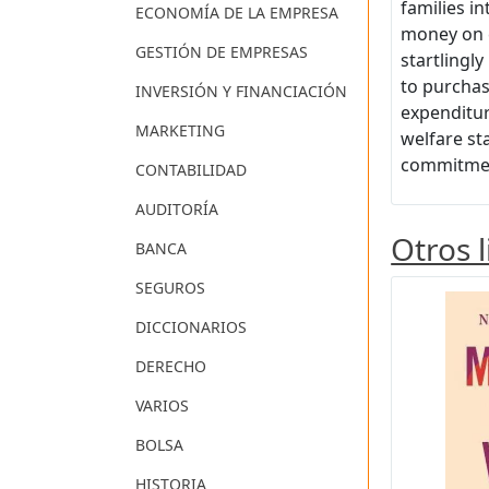
families i
ECONOMÍA DE LA EMPRESA
money on c
GESTIÓN DE EMPRESAS
startlingly
to purchas
INVERSIÓN Y FINANCIACIÓN
expenditur
MARKETING
welfare st
commitmen
CONTABILIDAD
AUDITORÍA
Otros 
BANCA
SEGUROS
DICCIONARIOS
DERECHO
VARIOS
BOLSA
HISTORIA