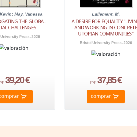
 Kevin
;
May, Vanessa
Lallement, M.
OGATING THE GLOBAL
A DESIRE FOR EQUALITY "LIVI
IAL CHALLENGES
AND WORKING IN CONCRET
UTOPIAN COMMUNITIES"
 University Press. 2026
Bristol University Press. 2026
39,20 €
37,85 €
vp.
pvp.
comprar
comprar