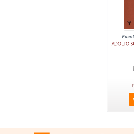
Fuent
ADOLFO S
p