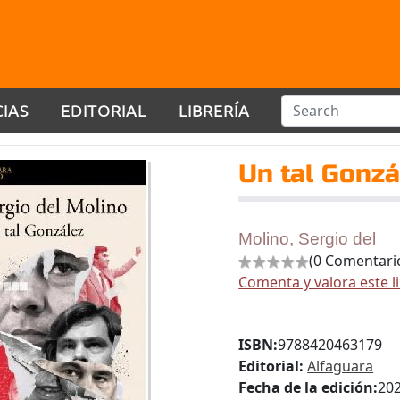
CIAS
EDITORIAL
LIBRERÍA
Un tal Gonzá
Molino, Sergio del
(0 Comentari
Comenta y valora este l
ISBN:
9788420463179
Editorial:
Alfaguara
Fecha de la edición:
20