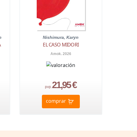
n
Nishimura, Karyn
A
EL CASO MIDORI
Amok. 2026
21,95 €
pvp.
comprar