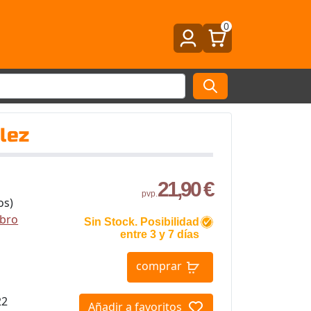
0
lez
21,90 €
pvp.
os)
ibro
Sin Stock. Posibilidad
entre 3 y 7 días
comprar
22
Añadir a favoritos