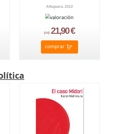
Alfaguara. 2022
21,90 €
pvp.
comprar
lítica