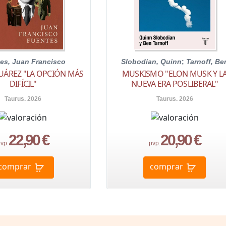
es, Juan Francisco
Slobodian, Quinn
;
Tarnoff, Be
UÁREZ "LA OPCIÓN MÁS
MUSKISMO "ELON MUSK Y L
DIFÍCIL"
NUEVA ERA POSLIBERAL"
Taurus. 2026
Taurus. 2026
22,90 €
20,90 €
vp.
pvp.
comprar
comprar