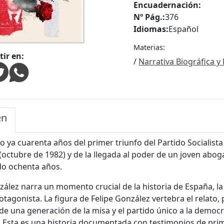
Encuadernación:
Nº Pág.:
376
Idiomas:
Español
Materias:
ir en:
/
Narrativa Biográfica y 
en
 ya cuarenta años del primer triunfo del Partido Socialist
(octubre de 1982) y de la llegada al poder de un joven abog
do ochenta años.
zález narra un momento crucial de la historia de España, la 
otagonista. La figura de Felipe González vertebra el relato
e una generación de la misa y el partido único a la democr
 Esta es una historia documentada con testimonios de pri