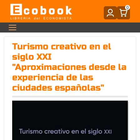
0
Turismo creativo en el
siglo XXI
"Aproximaciones desde la
experiencia de las
ciudades españolas"