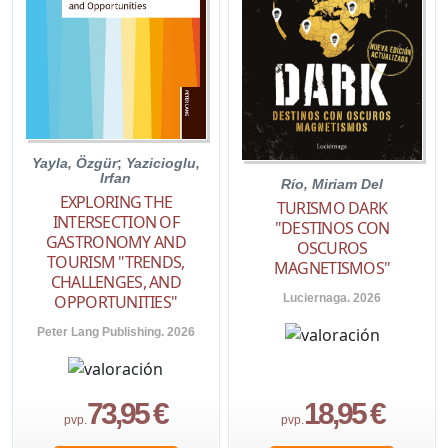
Yayla, Özgür
;
Yazicioglu,
Irfan
Río, Miriam Del
EXPLORING THE
TURISMO DARK
INTERSECTION OF
"DESTINOS CON
GASTRONOMY AND
OSCUROS
TOURISM "TRENDS,
MAGNETISMOS"
CHALLENGES, AND
Luciernaga. 2026
OPPORTUNITIES"
Peter Lang Publishing. 2026
73,95 €
18,95 €
pvp.
pvp.