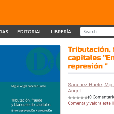
CIAS
EDITORIAL
LIBRERÍA
Tributación,
capitales "En
represión "
Sanchez Huete, Mig
Angel
(0 Comentari
Comenta y valora este l