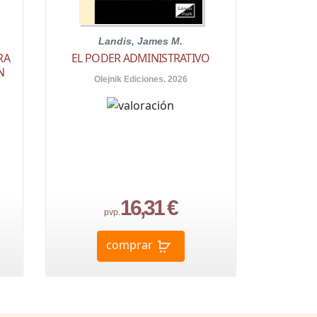
Landis, James M.
RA
EL PODER ADMINISTRATIVO
N
Olejnik Ediciones. 2026
16,31 €
pvp.
comprar