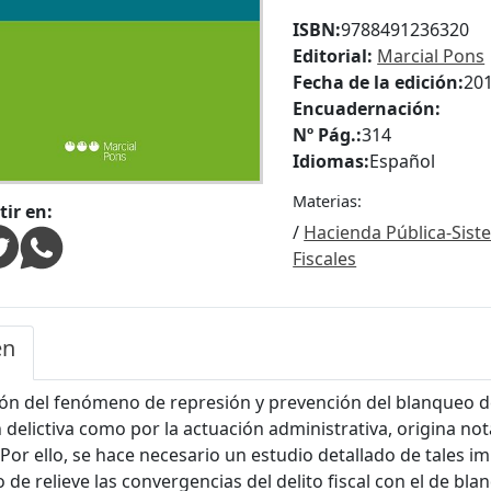
ISBN:
9788491236320
Editorial:
Marcial Pons
Fecha de la edición:
20
Encuadernación:
Nº Pág.:
314
Idiomas:
Español
Materias:
ir en:
/
Hacienda Pública-Sist
Fiscales
en
ón del fenómeno de represión y prevención del blanqueo de 
ón delictiva como por la actuación administrativa, origina no
 Por ello, se hace necesario un estudio detallado de tales im
 de relieve las convergencias del delito fiscal con el de bl