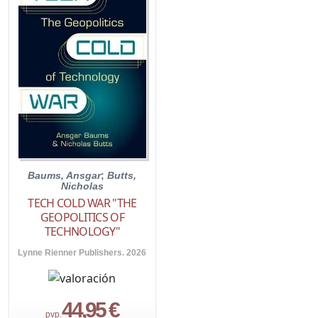
Baums, Ansgar
;
Butts,
Nicholas
TECH COLD WAR "THE
GEOPOLITICS OF
TECHNOLOGY"
Lynne Rienner Publishers. 2026
44,95 €
pvp.