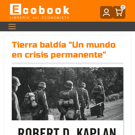
0
Tierra baldía "Un mundo
en crisis permanente"