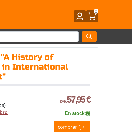
0
 "A History of
 in International
t"
57,95 €
pvp.
os)
ibro
En stock
comprar