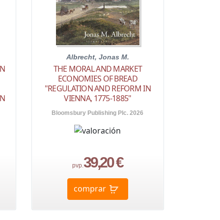
Albrecht, Jonas M.
AN
THE MORAL AND MARKET
ECONOMIES OF BREAD
"REGULATION AND REFORM IN
AN
VIENNA, 1775-1885"
Bloomsbury Publishing Plc. 2026
39,20 €
pvp.
comprar