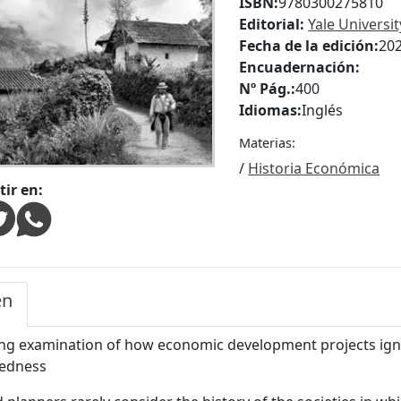
ISBN:
9780300275810
Editorial:
Yale Universi
Fecha de la edición:
20
Encuadernación:
Nº Pág.:
400
Idiomas:
Inglés
Materias:
/
Historia Económica
ir en:
en
ng examination of how economic development projects ignore
tedness