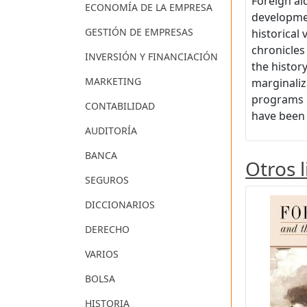
Foreign ai
ECONOMÍA DE LA EMPRESA
developmen
GESTIÓN DE EMPRESAS
historical
chronicles
INVERSIÓN Y FINANCIACIÓN
the histor
MARKETING
marginaliz
programs 
CONTABILIDAD
have been 
AUDITORÍA
BANCA
Otros 
SEGUROS
DICCIONARIOS
DERECHO
VARIOS
BOLSA
HISTORIA