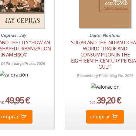
Cephas, Jay
Daito, Norifumi
AND THE CITY "HOW AN
SUGAR AND THE INDIAN OCE
 SHAPED URBANIZATION
WORLD "TRADE AND
IN AMERICA"
CONSUMPTION IN THE
EIGHTEENTH-CENTURY PERSI
 Of Pittsburgh Press. 2026
GULF"
Bloomsbury Publishing Plc. 2026
49,95 €
39,20 €
vp.
pvp.
comprar
comprar