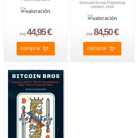
Emerald Group Publishing
Limited. 2026
44,95 €
84,50 €
pvp.
pvp.
comprar
comprar