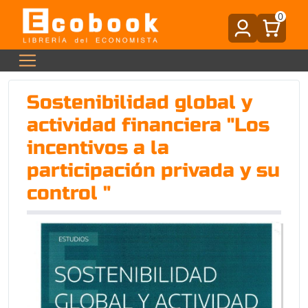
0
Sostenibilidad global y
actividad financiera "Los
incentivos a la
participación privada y su
control "