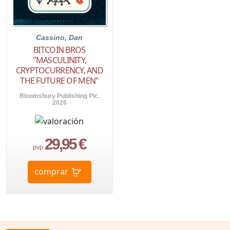
Cassino, Dan
BITCOIN BROS
"MASCULINITY,
CRYPTOCURRENCY, AND
THE FUTURE OF MEN"
Bloomsbury Publishing Plc.
2026
29,95 €
pvp.
comprar