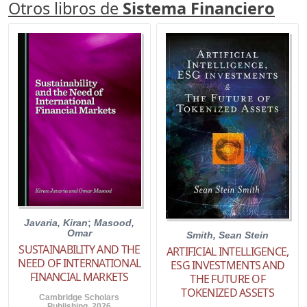
Otros libros de
Sistema Financiero
Javaria, Kiran
;
Masood,
Omar
Smith, Sean Stein
SUSTAINABILITY AND THE
ARTIFICIAL INTELLIGENCE,
NEED OF INTERNATIONAL
ESG INVESTMENTS AND
FINANCIAL MARKETS
THE FUTURE OF
TOKENIZED ASSETS
Cambridge Scholars
Publishing. 2026