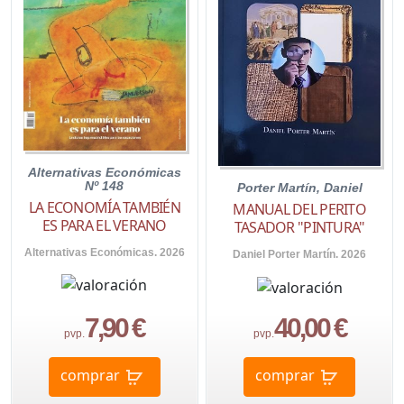
Alternativas Económicas
Nº 148
Porter Martín, Daniel
LA ECONOMÍA TAMBIÉN
MANUAL DEL PERITO
ES PARA EL VERANO
TASADOR "PINTURA"
Alternativas Económicas. 2026
Daniel Porter Martín. 2026
7,90 €
40,00 €
pvp.
pvp.
comprar
comprar